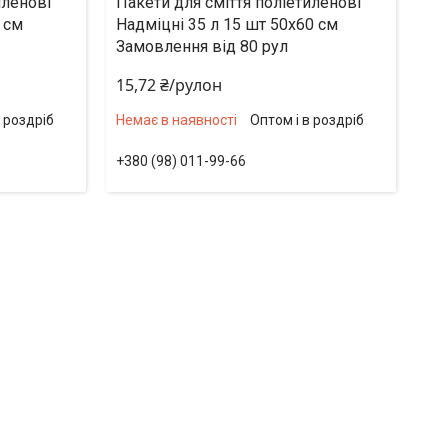
иленові
Пакети для сміття поліетиленові
 см
Надміцні 35 л 15 шт 50х60 см
Замовлення від 80 рул
15,72 ₴/рулон
в роздріб
Немає в наявності
Оптом і в роздріб
+380 (98) 011-99-66