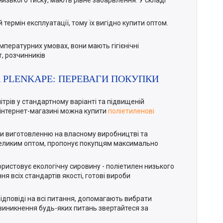
низького тиску, мають рівне забарвлення. У складі
термін експлуатації, тому їх вигідно купити оптом.
мпературних умовах, вони мають гігієнічні
т, розчинників
А PLENKAPE: ПЕРЕВАГИ ПОКУПКИ
ітрів у стандартному варіанті та підвищеній
 в інтернет-магазині можна купити
поліетиленові
яки виготовленню на власному виробництві та
 великим оптом, пропонує покупцям максимально
ористовує екологічну сировину - поліетилен низького
 всіх стандартів якості, готові вироби
ідповіді на всі питання, допомагають вибрати
і виникнення будь-яких питань звертайтеся за