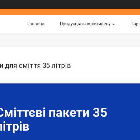
Головна
Продукція з поліетилену
Пар
Новини та статті
К
 для сміття 35 літрів
Сміттєві пакети 35
літрів