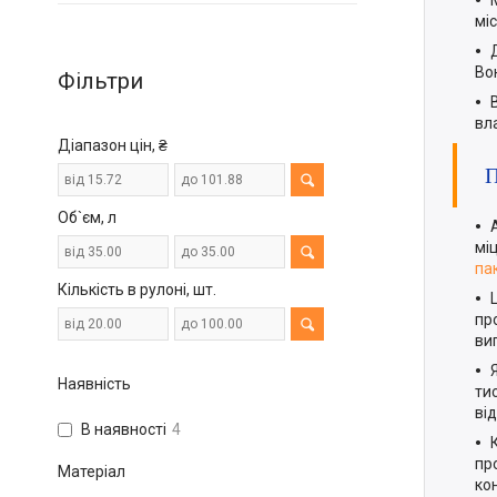
мі
Во
Фільтри
вла
Діапазон цін, ₴
Об`єм, л
міц
па
Кількість в рулоні, шт.
пр
ви
Наявність
ти
ві
В наявності
4
пр
Матеріал
ко