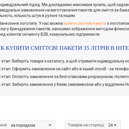
Індивідуальний підхід. Ми докладаємо максимум зусиль, щоб задо
дивідуальні замовлення на виготовлення пакетів для сміття за баж
ьність, кількість штук в рулоні та іншим
Нанесення логотипу. У нас можна
купити сміттєві пакети
з логотипом
слугу брендування пакетів, наносимо зображення методом флексог
ред клієнтів сегменту В2В, комунальних підприємств
ЯК КУПИТИ СМІТТЄВІ ПАКЕТИ 35 ЛІТРІВ В ІН
1 етап. Виберіть товари з каталогу, а щоб отримати індивідуальну 
2 етап. Оформіть замовлення на сайті або в інший спосіб - за теле
3 етап. Оплатіть замовлення за безготівковим розрахунком, післяп
4 етап. Заберіть замовлення у Києві самовивозом або у відділенні Но