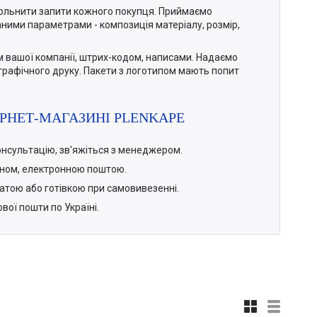
вольнити запити кожного покупця. Приймаємо
аними параметрами - композиція матеріалу, розмір,
 вашої компанії, штрих-кодом, написами. Надаємо
рафічного друку. Пакети з логотипом мають попит
ТЕРНЕТ-МАГАЗИНІ PLENKAPE
консультацію, зв'яжіться з менеджером.
фоном, електронною поштою.
латою або готівкою при самовивезенні.
вої пошти по Україні.