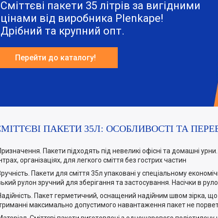
Сміттєві пакети 35 літрів за вигідними
цінами від виробника Plenkape!
Дрібний та крупний опт.
Перейти до каталогу!
СМІТТЄВІ ПАКЕТИ 35Л: ОСОБЛИВОСТІ ТА ПЕРЕ
Призначення. Пакети підходять під невеликі офісні та домашні урни.
нтрах, організаціях, для легкого сміття без гострих частин
Зручність. Пакети для сміття 35л упаковані у спеціальному економі
зький рулон зручний для зберігання та застосування. Насічки в рул
Надійність. Пакет герметичний, оснащений надійним швом зірка, що 
триманні максимально допустимого навантаження пакет не порветь