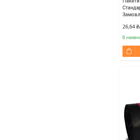
Пакети 
Стандар
Замовл
26,64 
В наявно