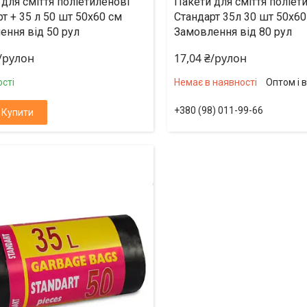
для сміття поліетиленові
Пакети для сміття поліет
т + 35 л 50 шт 50х60 см
Стандарт 35л 30 шт 50х60
ення від 50 рул
Замовлення від 80 рул
₴/рулон
17,04 ₴/рулон
сті
Немає в наявності
Оптом і 
+380 (98) 011-99-66
Купити