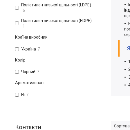
Поліетилен низької щільності (LDPE)
ін
6
щіл
Поліетилен високої щільності (HDPE)
1
по
се
Країна виробник
Україна
7
Колір
Чорний
7
Ароматизовані
Ні
7