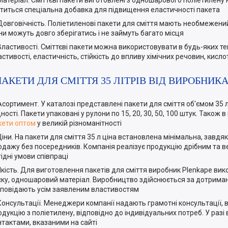
Матеріал. Сміттєві пакети виготовлені з одношарового поліетилену 
ститься спеціальна добавка для підвищення еластичності пакета
Довговічність. Поліетиленові пакети для сміття мають необмежений 
ни можуть довго зберігатись і не займуть багато місця
Властивості. Сміттєві пакети можна використовувати в будь-яких те
стивості, еластичність, стійкість до впливу хімічних речовин, кисло
ПАКЕТИ ДЛЯ СМІТТЯ 35 ЛІТРІВ ВІД ВИРОБНИК
Асортимент. У каталозі представлені пакети для сміття об'ємом 35 л
ності. Пакети упаковані у рулони по 15, 20, 30, 50, 100 штук. Також
кети оптом
у великій різноманітності
Ціни. На пакети для сміття 35 л ціна встановлена мінімальна, завд
одажу без посередників. Компанія реалізує продукцію дрібним та
гідні умови співпраці
Якість. Для виготовлення пакетів для сміття виробник Plenkape вик
ску, одношаровий матеріал. Виробництво здійснюється за дотримання
дповідають усім заявленим властивостям
Консультації. Менеджери компанії надають грамотні консультації, в
одукцію з поліетилену, відповідно до індивідуальних потреб. У раз
нтактами, вказаними на сайті