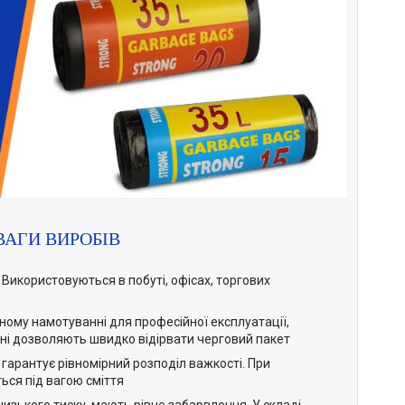
ВАГИ ВИРОБІВ
 Використовуються в побуті, офісах, торгових
чному намотуванні для професійної експлуатації,
оні дозволяють швидко відірвати черговий пакет
гарантує рівномірний розподіл важкості. При
ся під вагою сміття