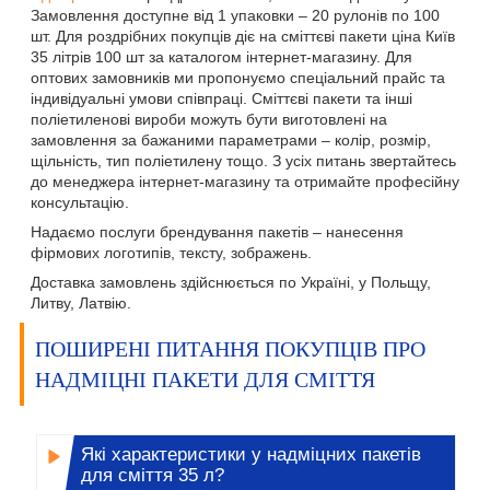
Замовлення доступне від 1 упаковки – 20 рулонів по 100
шт. Для роздрібних покупців діє на сміттєві пакети ціна Київ
35 літрів 100 шт за каталогом інтернет-магазину. Для
оптових замовників ми пропонуємо спеціальний прайс та
індивідуальні умови співпраці. Сміттєві пакети та інші
поліетиленові вироби можуть бути виготовлені на
замовлення за бажаними параметрами – колір, розмір,
щільність, тип поліетилену тощо. З усіх питань звертайтесь
до менеджера інтернет-магазину та отримайте професійну
консультацію.
Надаємо послуги брендування пакетів – нанесення
фірмових логотипів, тексту, зображень.
Доставка замовлень здійснюється по Україні, у Польщу,
Литву, Латвію.
ПОШИРЕНІ ПИТАННЯ ПОКУПЦІВ ПРО
НАДМІЦНІ ПАКЕТИ ДЛЯ СМІТТЯ
Які характеристики у надміцних пакетів
для сміття 35 л?