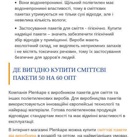
Вони водонепроникні. Щільний поліетилен має
водонепроникні властивості, тому в сміттєвих
пакетах утримуються не тільки сухі відходи, але і
невелика кількість вологи;
Застосування пакетів для сміття - гігієнічно. Купити
надміцні пакети – значить забезпечити гігієнічний
збір відходів у приміщенні. Вироби мають
екологічний склад, не виділяють неприємних запахів
і не містять токсичних речовин, тому їх застосування
безпечне для здоров'я людей.
ДЕ ВИГІДНО КУПИТИ СМІТТЄВІ
ПАКЕТИ 50 НА 60 ОПТ
Компанія Plenkape є виробником пакетів для сміття та
інших поліетиленових виробів. Для виробництва пакетів
використовуються інноваційні європейські технології та
найкращі матеріали. Готова поліетиленова продукція
відповідає стандартам якості та має відмінні властивості в
експлуатації.
В інтернет-магазині Plenkape можна купити
сміттєві пакети
від виробника
в роздріб та оптом, на найвигідніших умовах.