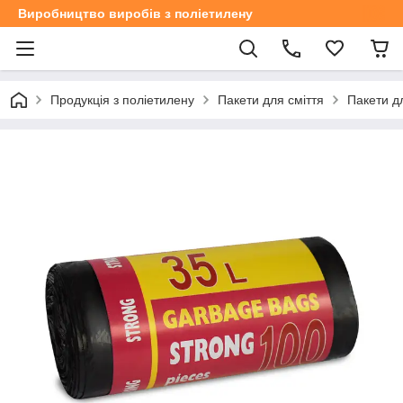
Виробництво виробів з поліетилену
Продукція з поліетилену
Пакети для сміття
Пакети дл