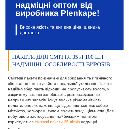
надміцні оптом від
виробника Plenkape!
Висока якість та вигідна ціна, швидка
доставка.
ПАКЕТИ ДЛЯ СМІТТЯ 35 Л 100 ШТ
НАДМІЦНІ: ОСОБЛИВОСТІ ВИРОБІВ
Сміттєві пакети призначені для збирання та гігієнічного
зберігання сміття до його подальшої утилізації. Пакети
надійно зберігають відходи, не пропускають вологу, у
закритому вигляді запобігають розповсюдженню
неприємних запахів. Існує велика різноманітність
поліетиленових пакетів, що відрізняються між собою
місткістю, кольором, типом поліетилену, щільністю. Для
побутового застосування найбільшим попитом
користуються
сміттєві пакети 35 літрів
надміцні.