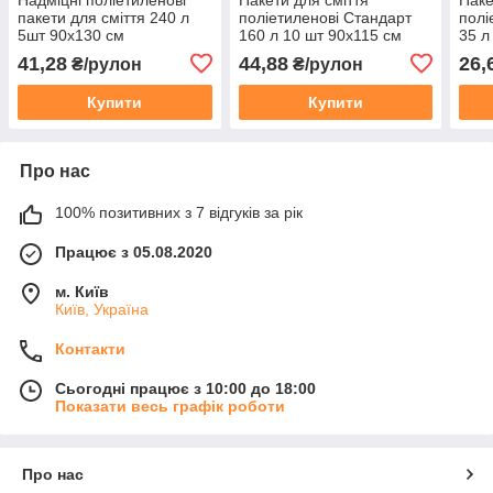
пакети для сміття 240 л
поліетиленові Стандарт
полі
5шт 90х130 см
160 л 10 шт 90х115 см
35 л
Замовлення від 40 рулонів
Замовлення від 30 рул
Замо
41,28
44,88
26,
₴/рулон
₴/рулон
Купити
Купити
Про нас
100% позитивних з 7 відгуків за рік
Працює з 05.08.2020
м. Київ
Київ, Україна
Контакти
Сьогодні працює з 10:00 до 18:00
Показати весь графік роботи
Про нас