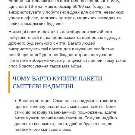
Вироби виготовляються з поліетилену середнього тиску,
щільності 18 мкм, мають розмір 50*60 см. Їх зручно
використовувати у побутових відрах для сміття, невеликих
урнах в офісах, торгових центрах, медичних закладах та
інших громадських будівлях.
Надміцні пакети підходять для збирання звичайного
побутового сміття, канцелярських та паперових відходів,
дрібного будівельного сміття. Багато людей
використовують такі пакети для пакування особистих
речей при переїзді та необхідності транспортування.
Поліетилен збереже чистоту та цілісність речей, тому такий
спосіб застосування також має місце.
ЧОМУ ВАРТО КУПИТИ ПАКЕТИ
СМІТТЄВІ НАДМІЦНІ
Вони дуже міцні. Сама назва «надміцні» говорить
про цю головну властивість сміттєвих пакетів. Вони
стійкі до розриву та механічних пошкоджень, здатні
витримувати великі навантаження. Тому ви надійно
донесете все сміття, навіть дрібне будівельне, до
найближчого сміттєвого бака;