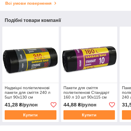
Всі умови повернення
Подібні товари компанії
Надміцні поліетиленові
Пакети для сміття
Паке
пакети для сміття 240 л
поліетиленові Стандарт
полі
5шт 90х130 см
160 л 10 шт 90х115 см
240 
Замовлення від 40 рулонів
Замовлення від 30 рул
Замо
41,28
44,88
31,
₴/рулон
₴/рулон
Купити
Купити