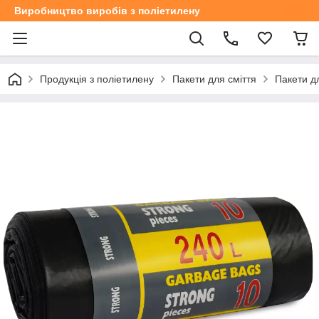
Виробництво виробів з поліетилену
Продукція з поліетилену
Пакети для сміття
Пакети дл