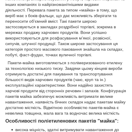
інших компаніях із найрізноманітнішими видами
діяльності. Перевага пакета за типом «майка» в тому, що
виріб має з боків фальци, що дає можливість зберігати та
переносити об'ємний вміст. Такі пакети широко
застосовуються в закладах роздрібної торгівлі, зокрема в
мережах продажу харчових продуктів. Вони успішно
використовуються для розфасування м'якої, розвісної,
сипучів, штучної продукції. Також широке застосування ця
категорія простого масового паковання знайшла на складах,
побуті, фаст-фудах, точках вуличної торгівлі.
Пакети-майка виготовляються з полімеризованого етилену
за технологією низького тиску. Завдяки цьому кінцеві вироби
отримують достатні для пакування та транспортування
більшості видів харчових продуктів (чаю, круп та ін.)
експлуатаційні характеристики. Вони надійно захистять
харчові продукти від сторонніх речовин і запахів. Конфігурація
пакетів майка забезпечує можливість витримати велике
навантаження, наявність бічних складок надає пакетам майку
достатню місткість. Відмітною особливістю пакетів-майка є
невелика товщина, мала вага та водночас велика місткість
Особливості поліетиленових пакетів "майка":
висока міцність, здатні витримувати навантаження до