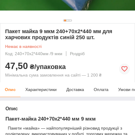
Пакет майка 9 мкм 240+70х2*440 мм для
харчових продуктів синій 250 шт.
Немає в наявності
Код: 240+70х2*440мм /9 мкм
Роздріб
47,50
₴/упаковка
Мінімальна сума замовлення на сайті — 1 200 ₴
Опис
Характеристики
Доставка
Оплата
Умови п
Опис
Пакет-майка 240+70х2*440 мм 9 мкм
Пакети «майка» — найпопулярніший різновид продукції з
поліетилену, використовуваних у побуті, торгових мережах та