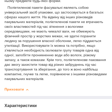
ньому предмети будь-якої форми.
Поліетиленові пакети фасувальні являють собою
універсальний засіб упаковки, що застосовується в багатьох
сферах нашого життя. На відміну від інших різновидів
пакувальних матеріалів, поліетиленові пакети не втрачають
своїх властивостей під час зіткнення з вологими
середовищами, не мають чималої ваги, не обмежують
фізичний простір у жорстких межах, не здатні поранити
людину за порушення власної оболонки, легко піддаються
утилізації. Використовувати їх можна та потрібно, якщо
з'являється необхідність ізолювати групу товарів одна від
одної, запобігти проникненню води або вологи, різкому
запаху, а також комахам. Крім того, поліетиленове паковання
дає змогу захистити товар від різних забруднень під час
транспортування та зберігання, до того ж воно найбільш
компактне, гнучке та легке, порівнюючи з іншими різновидами
пакувальних матеріалів.
Приховати
Характеристики