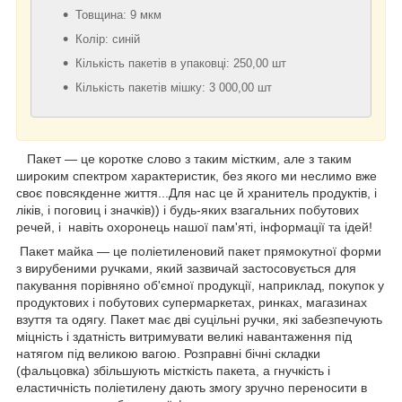
Товщина: 9 мкм
Колір: синій
Кількість пакетів в упаковці: 250,00 шт
Кількість пакетів мішку: 3 000,00 шт
Пакет — це коротке слово з таким містким, але з таким
широким спектром характеристик, без якого ми неслимо вже
своє повсякденне життя...Для нас це й хранитель продуктів, і
ліків, і поговиц і значків)) і будь-яких взагальних побутових
речей, і навіть охоронець нашої пам'яті, інформації та ідей!
Пакет майка — це поліетиленовий пакет прямокутної форми
з вирубеними ручками, який зазвичай застосовується для
пакування порівняно об'ємної продукції, наприклад, покупок у
продуктових і побутових супермаркетах, ринках, магазинах
взуття та одягу. Пакет має дві суцільні ручки, які забезпечують
міцність і здатність витримувати великі навантаження під
натягом під великою вагою. Розправні бічні складки
(фальцовка) збільшують місткість пакета, а гнучкість і
еластичність поліетилену дають змогу зручно переносити в