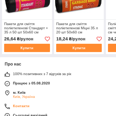
Пакети для сміття
Пакети для сміття
Полі
поліетиленові Стандарт +
поліетиленові Міцні 35 л
сміт
35 л 50 шт 50х60 см
20 шт 50х60 см
см ч
Замовлення від 50 рул
Замовлення від 70 рул
Стан
26,64
18,24
24,
₴/рулон
₴/рулон
60 р
Купити
Купити
Про нас
100% позитивних з 7 відгуків за рік
Працює з 05.08.2020
м. Київ
Київ, Україна
Контакти
Сьогодні вихідний