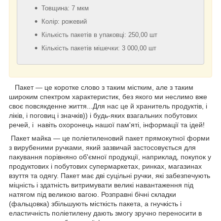
Товщина: 7 мкм
Колір: рожевий
Кількість пакетів в упаковці: 250,00 шт
Кількість пакетів мішечки: 3 000,00 шт
Пакет — це коротке слово з таким містким, але з таким
широким спектром характеристик, без якого ми неслимо вже
своє повсякденне життя...Для нас це й хранитель продуктів, і
ліків, і поговиц і значків)) і будь-яких взагальних побутових
речей, і навіть охоронець нашої пам'яті, інформації та ідей!
Пакет майка — це поліетиленовий пакет прямокутної форми
з вирубеними ручками, який зазвичай застосовується для
пакування порівняно об'ємної продукції, наприклад, покупок у
продуктових і побутових супермаркетах, ринках, магазинах
взуття та одягу. Пакет має дві суцільні ручки, які забезпечують
міцність і здатність витримувати великі навантаження під
натягом під великою вагою. Розправні бічні складки
(фальцовка) збільшують місткість пакета, а гнучкість і
еластичність поліетилену дають змогу зручно переносити в