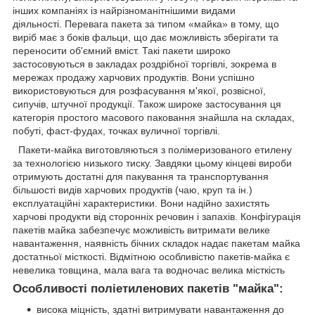
інших компаніях із найрізноманітнішими видами
діяльності. Перевага пакета за типом «майка» в тому, що
виріб має з боків фальци, що дає можливість зберігати та
переносити об'ємний вміст. Такі пакети широко
застосовуються в закладах роздрібної торгівлі, зокрема в
мережах продажу харчових продуктів. Вони успішно
використовуються для розфасування м'якої, розвісної,
сипучів, штучної продукції. Також широке застосування ця
категорія простого масового паковання знайшла на складах,
побуті, фаст-фудах, точках вуличної торгівлі.
Пакети-майка виготовляються з полімеризованого етилену
за технологією низького тиску. Завдяки цьому кінцеві вироби
отримують достатні для пакування та транспортування
більшості видів харчових продуктів (чаю, круп та ін.)
експлуатаційні характеристики. Вони надійно захистять
харчові продукти від сторонніх речовин і запахів. Конфігурація
пакетів майка забезпечує можливість витримати велике
навантаження, наявність бічних складок надає пакетам майка
достатньої місткості. Відмітною особливістю пакетів-майка є
невелика товщина, мала вага та водночас велика місткість
Особливості поліетиленових пакетів "майка":
висока міцність, здатні витримувати навантаження до