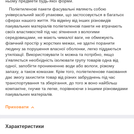
ньому предмети будь-якої форми.
Поліетиленові пакети фасувальні являють собою
універсальний засіб упаковки, що застосовується в багатьох
сферах нашого життя. На відміну від інших різновидів
пакувальних матеріалів поліетиленові пакети не втрачають
своїх властивостей під час зіткнення з вологими
середовищами, не мають чималої ваги, не обмежують
фізичний простір у жорстких межах, не здатні поранити
людину за порушення власної оболонки, легко піддаються
утилізації. Використовувати їх можна та потрібно, якщо
з'являється необхідність ізолювати групу товарів одна від
одної, запобігти проникненню води або вологи, різкому
запаху, а також комахам. Крім того, поліетиленове паковання
дає змогу захистити товар від різних забруднень під час
транспортування та зберігання, до того ж воно найбільш
компактне, гнучке та легке, порівнюючи з іншими різновидами
пакувальних матеріалів.
Приховати
Характеристики