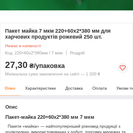
Пакет майка 7 мкм 220+60х2*380 мм для
харчових продуктів рожевий 250 шт.
Немає в наявності
Код: 220+60х2*380мм / 7 мкм
Роздріб
27,30
₴/упаковка
Мінімальна сума замовлення на сайті — 1 200 ₴
Опис
Характеристики
Доставка
Оплата
Умови п
Опис
Пакет-майка 220+60х2*380 мм 7 мкм
Пакети «майка» — найпопулярніший різновид продукції з
поліетилену, використовуваних у побуті, торгових мережах та