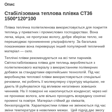
Опис
Стабілізована теплова плівка СТ36
1500*120*100
Плівка теплічна поліетиленова використовується для покриття
теплиць у приватних і промислових господарствах. Вона
легка, міцна, не пропускає вологу, добре зберігає тепло, не
перешкоджає проникненню ультрафіолету. За багатьма
показниками вона перевершує інший популярний тепличний
матеріал — скло.
Теплічні плівки рекомендуються на всі типи парників.
Світлостабілізована плівка для теплиць виробляється з
поліетиленового матеріалу з використанням полімерних
добавок за стандартами європейських технологій. Під час
виробництва теплової плівки використовуються спеціальні
речовини, які роблять її молекулярну структуру міцнішою, не
дають їй руйнуватися під впливом негативних зовнішніх
чинників. На її поверхні не накопичується конденсат, через неї
не проникає волога, але вільно проходять всередину сонячні
промені та повітря. Матеріал стійкий до хімікатів,
бензопродуктів. Характеристики плівки не змінюються під час
зміни температури в невеликих межах.
Цей підхід дає змогу