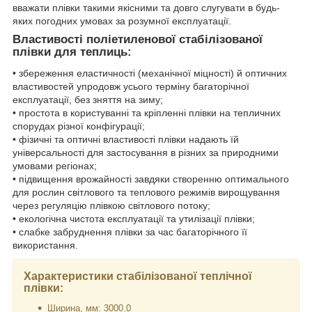
вважати плівки такими якісними та довго слугувати в будь-
яких погодних умовах за розумної експлуатації.
Властивості поліетиленової стабілізованої
плівки для теплиць:
• збереження еластичності (механічної міцності) й оптичних
властивостей упродовж усього терміну багаторічної
експлуатації, без зняття на зиму;
• простота в користуванні та кріпленні плівки на тепличних
спорудах різної конфігурації;
• фізичні та оптичні властивості плівки надають їй
універсальності для застосування в різних за природними
умовами регіонах;
• підвищення врожайності завдяки створенню оптимального
для рослин світлового та теплового режимів вирощування
через регуляцію плівкою світлового потоку;
• екологічна чистота експлуатації та утилізації плівки;
• слабке забруднення плівки за час багаторічного її
використання.
Характеристики стабілізованої теплічної
плівки:
Ширина, мм: 3000.0