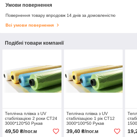
Умови повернення
Повернення товару впродовж 14 днів за домовленістю
Всі умови повернення
Подібні товари компанії
Теплічна плівка з UV
Теплічна плівка з UV
Тепл
стабілізацією 2 роки СТ24
стабілізацією 1 рік СТ12
стаб
3000*120*50 Рукав
3000*100*50 Рукав
1500
поліетиленовий
поліетиленовий
полі
49,50
39,40
19,
₴/пог.м
₴/пог.м