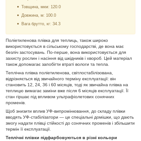
Товщина, мкм: 120.0
Довжина, м: 100.0
Вага брутто, кг: 34.3
Поліетиленова плівка для теплиць, також широко
використовується в сільському господарстві, де вона має
безліч застосувань. По-перше, вона використовується для
захисту рослин і насіння від шкідників і хвороб. Цей матеріал
також допомагає запобігти втраті вологи та тепла.
Теплічна плівка поліетиленова, світлостабілізована,
відрізняється від звичайного терміну експлуатації: він
становить 12, 24, 36 і 60 місяців, тоді як звичайна плівка на
теплицю вимагає заміни вже після 6 місяців експлуатації. Її
стан гіршає під впливом ультрафіолетових сонячних
променів.
Щоб знизити вплив УФ-випромінювання, до складу плівки
вводять УФ-стабілізатори — це спеціальні домішки, що дають
змогу надати плівці стійкості до сонячних променів і збільшити
термін її експлуатації.
Теплічні плівки підфарбовуються в різні кольори