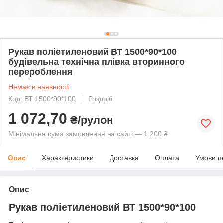
Рукав поліетиленовий ВТ 1500*90*100
будівельна технічна плівка вторинного
перероблення
Немає в наявності
Код: ВТ 1500*90*100
Роздріб
1 072,70
₴/рулон
Мінімальна сума замовлення на сайті — 1 200 ₴
Опис
Характеристики
Доставка
Оплата
Умови п
Опис
Рукав поліетиленовий ВТ 1500*90*100