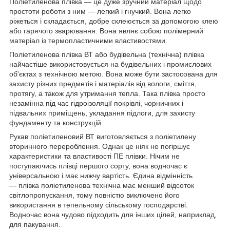
Поліетиленова плівка — це дуже зручний матеріал щодо
простоти роботи з ним — легкий і гнучкий. Вона легко
ріжеться і складається, добре склеюється за допомогою клею
або гарячого зварювання. Вона являє собою полімерний
матеріал із термопластичними властивостями.
Поліетиленова плівка ВТ або будівельна (технічна) плівка
найчастіше використовується на будівельних і промислових
об'єктах з технічною метою. Вона може бути застосована для
захисту різних предметів і матеріалів від вологи, сміття,
протягу, а також для утримання тепла. Така плівка просто
незамінна під час гідроізоляції покрівлі, чорничних і
підвальних приміщень, укладання підлоги, для захисту
фундаменту та конструкцій.
Рукав поліетиленовий ВТ виготовляється з поліетилену
вторинного перероблення. Однак це ніяк не погіршує
характеристики та властивості ПЕ плівки. Нічим не
поступаючись плівці першого сорту, вона водночас є
універсальною і має нижчу вартість. Єдина відмінність
— плівка поліетиленова технічна має менший відсоток
світлопропускання, тому повністю виключено його
використання в тепельному сільському господарстві.
Водночас вона чудово підходить для інших цілей, наприклад,
для пакування.