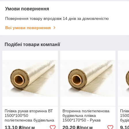
Умови повернення
Повернення товару впродовж 14 днів за домовленістю
Всі умови повернення
Подібні товари компанії
Плівка рукав вторинна ВТ
Вторинна поліетиленова
Плів
1500*100*50
будівельна плівка
1500
поліетиленова будівельна
1500*170*50 - Рукав
буді
технічна
будівельний технічний ВТ
13,10
20,20
9,1
₴/пог.м
₴/пог.м