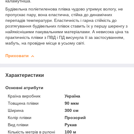
каламутніша.
Будівельна поліетиленова плівка чудово утримує вологу, не
пропускає пару, вона еластична, стійка до динамічних
перепадів температури. Еластичність і гарна стійкість до
розтягування будівельних плівок ставить їх у першу шеренгу з
найякіснішими пакувальними матеріалами. А невисока ціна та
практичність плівки з ПВД і ПД висунула її за застосуванням,
мабуть, на провідне місце в усьому світі.
Приховати
Характеристики
Основні атрибути
Країна виробник
Україна
Товщина плівки
90 мкм
Ширина
300 см
Колір плівки
Прозорий
Вид плівки
Рукав
Кількість метрів в рулоні
100 м