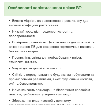
Особливості поліетиленової плівки ВТ:
Висока міцність на розтягнення й розрив, яку дає
високий коефіцієнт розтягнення.
Низький коефіцієнт водопроникності та
паропроникності.
Повітронепроникність. Ця властивість дає можливість
використання ПЕ для створення герметичних паковань
без великих витрат.
Проникність світла для нефарбованих плівок
становить 80-90%.
Чудові діелектричні властивості.
Стійкість перед практично будь-якими побутовими та
промисловими реактивами, як-от лугу, сильні кислоти,
олії та бензопродукти.
Неможливость розкладання біологічним способом —
гниттям, грибковими утвореннями тощо.
Збереження властивостей у великому