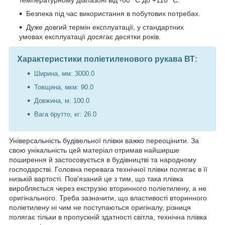
температурному діапазоні від -80 °C до +110 °C.
Безпека під час використання в побутових потребах.
Дуже довгий термін експлуатації, у стандартних
умовах експлуатації досягає десятки років.
Характеристики поліетиленового рукава ВТ:
Ширина, мм: 3000.0
Товщина, мкм: 90.0
Довжина, м: 100.0
Вага брутто, кг: 26.0
Універсальність будівельної плівки важко переоцінити. За
свою унікальність цей матеріал отримав найширше
поширення й застосовується в будівництві та народному
господарстві. Головна перевага технічної плівки полягає в її
низькій вартості. Пов'язаний це з тим, що така плівка
виробляється через екструзію вторинного поліетилену, а не
оригінального. Треба зазначити, що властивості вторинного
поліетилену ні чим не поступаються оригіналу, різниця
полягає тільки в пропускній здатності світла, технічна плівка