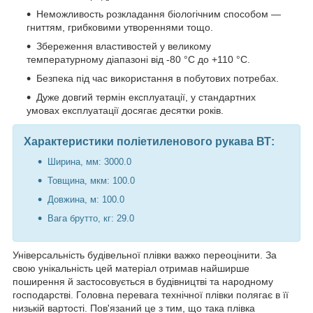
Неможливость розкладання біологічним способом —
гниттям, грибковими утвореннями тощо.
Збереження властивостей у великому
температурному діапазоні від -80 °C до +110 °C.
Безпека під час використання в побутових потребах.
Дуже довгий термін експлуатації, у стандартних
умовах експлуатації досягає десятки років.
Характеристики поліетиленового рукава ВТ:
Ширина, мм: 3000.0
Товщина, мкм: 100.0
Довжина, м: 100.0
Вага брутто, кг: 29.0
Універсальність будівельної плівки важко переоцінити. За
свою унікальність цей матеріал отримав найширше
поширення й застосовується в будівництві та народному
господарстві. Головна перевага технічної плівки полягає в її
низькій вартості. Пов'язаний це з тим, що така плівка