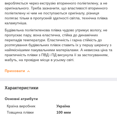
виробляється через екструзію вторинного поліетилену, а не
оригінального. Треба зазначити, що властивості вторинного
поліетилену ні чим не поступаються оригіналу, різниця
полягає тільки в пропускній здатності світла, технічна плівка
каламутніша.
Будівельна поліетиленова плівка чудово утримує вологу, не
пропускає пару, вона еластична, стійка до динамічних
перепадів температури. Еластичність і гарна стійкість до
розтягування будівельних плівок ставить їх у першу шеренгу з
найякіснішими пакувальними матеріалами. А невисока ціна та
практичність плівки з ПВД і ПД висунула її за застосуванням,
мабуть, на провідне місце в усьому світі.
Приховати
Характеристики
Основні атрибути
Країна виробник
Україна
Товщина плівки
100 мкм