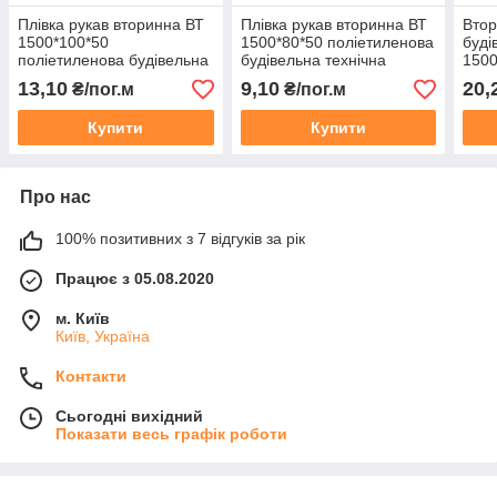
Плівка рукав вторинна ВТ
Плівка рукав вторинна ВТ
Втор
1500*100*50
1500*80*50 поліетиленова
буді
поліетиленова будівельна
будівельна технічна
1500
технічна
буді
13,10
9,10
20,
₴/пог.м
₴/пог.м
Купити
Купити
Про нас
100% позитивних з 7 відгуків за рік
Працює з 05.08.2020
м. Київ
Київ, Україна
Контакти
Сьогодні вихідний
Показати весь графік роботи