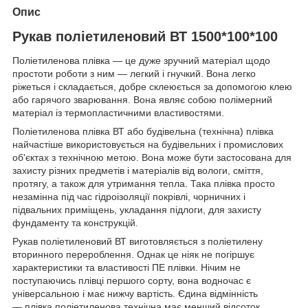
Опис
Рукав поліетиленовий ВТ 1500*100*100
Поліетиленова плівка — це дуже зручний матеріал щодо
простоти роботи з ним — легкий і гнучкий. Вона легко
ріжеться і складається, добре склеюється за допомогою клею
або гарячого зварювання. Вона являє собою полімерний
матеріал із термопластичними властивостями.
Поліетиленова плівка ВТ або будівельна (технічна) плівка
найчастіше використовується на будівельних і промислових
об'єктах з технічною метою. Вона може бути застосована для
захисту різних предметів і матеріалів від вологи, сміття,
протягу, а також для утримання тепла. Така плівка просто
незамінна під час гідроізоляції покрівлі, чорничних і
підвальних приміщень, укладання підлоги, для захисту
фундаменту та конструкцій.
Рукав поліетиленовий ВТ виготовляється з поліетилену
вторинного перероблення. Однак це ніяк не погіршує
характеристики та властивості ПЕ плівки. Нічим не
поступаючись плівці першого сорту, вона водночас є
універсальною і має нижчу вартість. Єдина відмінність
— плівка поліетиленова технічна має менший відсоток