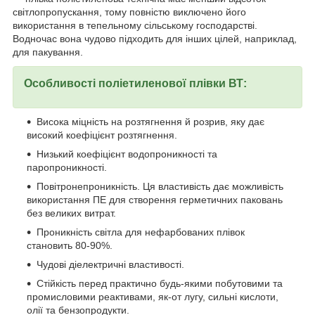
світлопропускання, тому повністю виключено його
використання в тепельному сільському господарстві.
Водночас вона чудово підходить для інших цілей, наприклад,
для пакування.
Особливості поліетиленової плівки ВТ:
Висока міцність на розтягнення й розрив, яку дає
високий коефіцієнт розтягнення.
Низький коефіцієнт водопроникності та
паропроникності.
Повітронепроникність. Ця властивість дає можливість
використання ПЕ для створення герметичних паковань
без великих витрат.
Проникність світла для нефарбованих плівок
становить 80-90%.
Чудові діелектричні властивості.
Стійкість перед практично будь-якими побутовими та
промисловими реактивами, як-от лугу, сильні кислоти,
олії та бензопродукти.