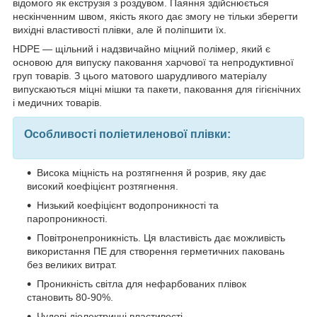
відомого як екструзія з роздувом. Паяння здійснюється
нескінченним швом, якість якого дає змогу не тільки зберегти
вихідні властивості плівки, але й поліпшити їх.
HDPE — щільний і надзвичайно міцний полімер, який є
основою для випуску паковання харчової та непродуктивної
груп товарів. З цього матового шарудливого матеріалу
випускаються міцні мішки та пакети, паковання для гігієнічних
і медичних товарів.
Особливості поліетиленової плівки:
Висока міцність на розтягнення й розрив, яку дає
високий коефіцієнт розтягнення.
Низький коефіцієнт водопроникності та
паропроникності.
Повітронепроникність. Ця властивість дає можливість
використання ПЕ для створення герметичних паковань
без великих витрат.
Проникність світла для нефарбованих плівок
становить 80-90%.
Чудові діелектричні властивості.