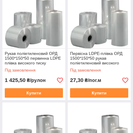
Ми володіємо великим досвідом роботи і
виробляємо плівку відмінної якості,
контролюючи дотримання всіх стандартів на
кожному етапі
Рукав поліетиленовий ОРД
Первісна LDPE-плівка ОРД
1500*150*50 первинна LDPE
1500*150*50 рукав
плівка високого тиску
поліетиленовий високого
прозора
тиску прозорий
Під замовлення
Під замовлення
1 425,50
27,30
₴/рулон
₴/пог.м
ЛОЯЛЬНІ ЦІНИ
Купити
Купити
Ціни на вторинну плівку у нас нижче
ринкових, за рахунок власної переробки
відходів поліетилену в гранулу і зниження
собівартості продукції