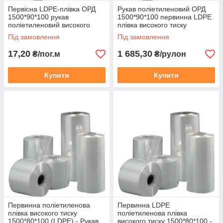
Первісна LDPE-плівка ОРД
Рукав поліетиленовий ОРД
1500*90*100 рукав
1500*90*100 первинна LDPE
поліетиленовий високого
плівка високого тиску
тиску прозорий
прозора
Під замовлення
Під замовлення
17,20
1 685,30
₴/пог.м
₴/рулон
Купити
Купити
ПЕРВИННА
ПОЛІЕТИЛЕНОВА
ПЛІВКА
Полімерний термопластичний
матеріал, який
використовується у будівництві,
сільському господарстві, для
упаковки харчових продуктів.
Первинна поліетиленова
Первинна LDPE
Підходить для автоматичних
плівка високого тиску
поліетиленова плівка
ліній і ручної розфасовки.
1500*80*100 (LDPE) - Рукав
високого тиску 1500*80*100 -