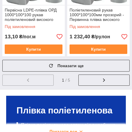
Первісна LDPE-плівка ОРД
Поліетиленовий рукав
1000*100*100 рукав
1000*100*100мм прозорий -
поліетиленовий високого
Первинна плівка високого
тиску прозорий
тиску LDPE
Під замовлення
Під замовлення
13,10
1 232,40
₴/пог.м
₴/рулон
Купити
Купити
Показати ще
1
/ 5
Плівка поліетиленова
Плівка поліетиленова оптом від виробника
Plenkape за вигідними цінами.
Показати все