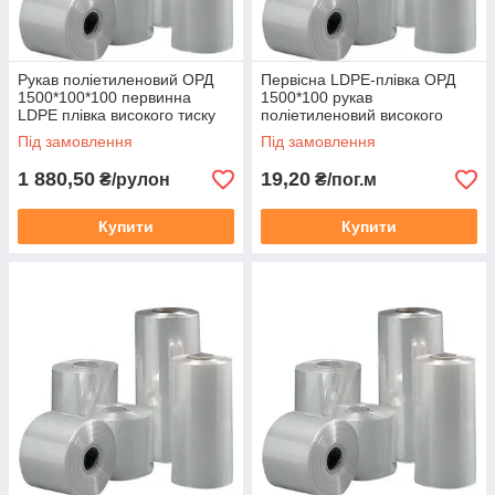
ЗАМОВЛЕННЯ
Ми реалізуємо поліетиленову продукцію
Рукав поліетиленовий ОРД
Первісна LDPE-плівка ОРД
оптом, під замовлення та надаємо приємні
1500*100*100 первинна
1500*100 рукав
знижки в залежності від об'єму замовлення
LDPE плівка високого тиску
поліетиленовий високого
прозора
тиску прозорий
Під замовлення
Під замовлення
1 880,50
19,20
₴/рулон
₴/пог.м
Дізнатися більше про нас
Купити
Купити
ОСНОВНІ
КАТЕГОРІЇ ТОВАРІВ