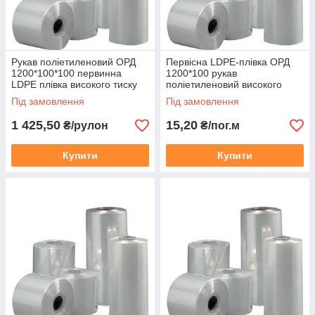
Рукав поліетиленовий ОРД
Первісна LDPE-плівка ОРД
1200*100*100 первинна
1200*100 рукав
LDPE плівка високого тиску
поліетиленовий високого
прозора
тиску прозорий
Під замовлення
Під замовлення
1 425,50
15,20
₴/рулон
₴/пог.м
Купити
Купити