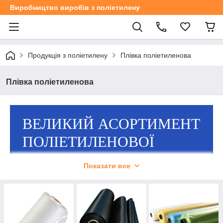
Виробництво виробів з поліетилену
Продукція з поліетилену
Плівка поліетиленова
Плівка поліетиленова
ВЕЛИКИЙ АСОРТИМЕНТ
ПОЛІЕТИЛЕНОВОЇ
ПЛІВКИ – ПЕРВИННА,
Показати все
БУДІВЕЛЬНА,
ТЕПЛИЧНА!
Доступні ціни, гнучка система знижок!