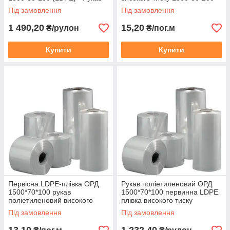
прозорий (ОРД)
Рукав прозорий (ОРД)
Під замовлення
Під замовлення
1 490,20
15,20
₴/рулон
₴/пог.м
Купити
Купити
Первісна LDPE-плівка ОРД
Рукав поліетиленовий ОРД
БУДІВЕЛЬНА ПЛІВКА
1500*70*100 рукав
1500*70*100 первинна LDPE
поліетиленовий високого
плівка високого тиску
Технічна плівка вторинної
тиску прозорий
прозора
Під замовлення
Під замовлення
переробки для гідроізоляції
покрівель, горищ і підвалів,