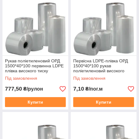
НАНЕСЕННЯ
ЛОГОТИПУ
Рукав поліетиленовий ОРД
Первісна LDPE-плівка ОРД
1500*40*100 первинна LDPE
1500*40*100 рукав
плівка високого тиску
поліетиленовий високого
прозора
тиску прозорий
Під замовлення
Під замовлення
777,50
7,10
₴/рулон
₴/пог.м
Купити
Купити
Зробіть свій товар більш
впізнаваним завдяки нанесення
логотипу – замовте
флексографическую друк! У нас