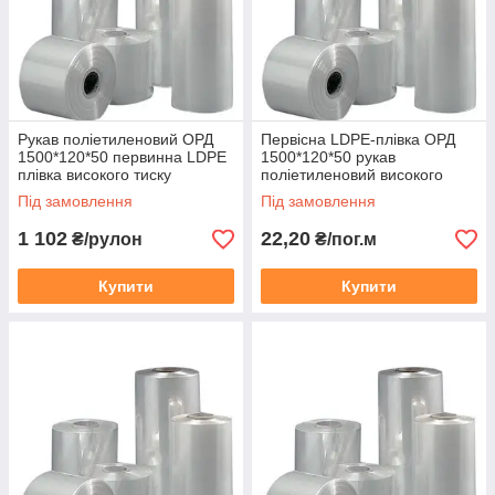
Рукав поліетиленовий ОРД
Первісна LDPE-плівка ОРД
1500*120*50 первинна LDPE
1500*120*50 рукав
ІНДИВІДУАЛЬНИЙ ПІДХІД
плівка високого тиску
поліетиленовий високого
прозора
тиску прозорий
Для отримання найбільш вигідних умов
Під замовлення
Під замовлення
співпраці, здзвонитеся з нашим менеджером
1 102
22,20
₴/рулон
₴/пог.м
для прорахунку цікавить позиції
Купити
Купити
ЗНИЖКИ ВІД ОБСЯГУ