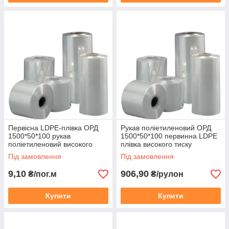
ЧОРНА ПЛІВКА ДЛЯ
МУЛЬЧУВАННЯ
Плівка для укладання на грунт
при вирощуванні рослин, вона
покращує якісні показники
грунту, підвищує зимостійкість
культур. Може застосовуватися
для ізоляції трубопроводів,
виконання малярних робіт.
Первісна LDPE-плівка ОРД
Рукав поліетиленовий ОРД
1500*50*100 рукав
1500*50*100 первинна LDPE
поліетиленовий високого
плівка високого тиску
тиску прозорий
прозора
Під замовлення
Під замовлення
Весь асортимент
9,10
906,90
₴/пог.м
₴/рулон
Купити
Купити
МИ
РЕКОМЕНДУЄМО