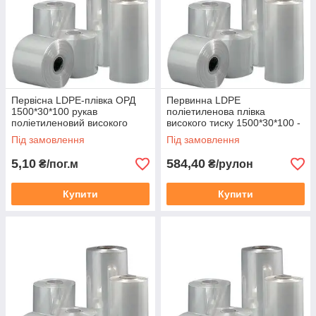
ви можете замовити нанесення
логотипу до 4-х кольорів!
Первісна LDPE-плівка ОРД
Первинна LDPE
Контактна інформація
1500*30*100 рукав
поліетиленова плівка
поліетиленовий високого
високого тиску 1500*30*100 -
тиску прозорий
Рукав прозорий (ОРД)
Під замовлення
Під замовлення
5,10
584,40
₴/пог.м
₴/рулон
Купити
Купити