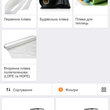
Доставка замовлень по всій Україні!
Приступити до вибору
Первинна плівка
Будівельна плівка
Плівка для
теплиць
ПЕРЕВАГИ
НАШІЙ КОМПАНІЇ
Вторинна плівка
поліетиленова
(LDPE та HDPE)
Сортування
0
Фільтри
ВИСОКА ЯКІСТЬ