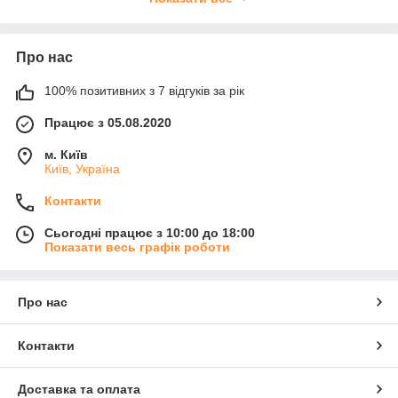
Виготовлення за індивідуальним
замовленням.
Про нас
До каталогу!
100% позитивних з 7 відгуків за рік
Працює з 05.08.2020
СФЕРИ ЗАСТОСУВАННЯ
м. Київ
Київ, Україна
ПОЛІЕТИЛЕНОВОЇ ПЛІВКИ
Контакти
Ремонт. Плівка широко застосовується під час
Сьогодні працює з 10:00 до 18:00
проведення ремонтних робіт для захисту
Показати весь графік роботи
конструкцій та споруд від вологи, для теплоізоляції.
Вона захищає предмети меблів від забруднень під
час проведення ремонтних робіт
Про нас
Будівництво. Поліетиленова плівка незамінна у
процесі будівельних робіт. Її використовують при
укладанні покрівлі, закладанні фундаменту, для
Контакти
теплоізоляції фасадів будівель. У дорожньому
будівництві, у будівництві аеродромів вона
Доставка та оплата
застосовується для поділу шарів між покриттями