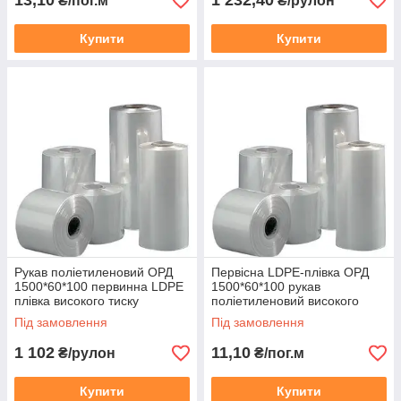
13,10
1 232,40
₴/пог.м
₴/рулон
укладання підлоги, захисту
фундаментів і конструкцій,
Купити
Купити
застосування на будівельних
об'єктах. Може застосовуватися
для захисту від сміття, протягу,
утримання тепла.
Рукав поліетиленовий ОРД
Первісна LDPE-плівка ОРД
1500*60*100 первинна LDPE
1500*60*100 рукав
плівка високого тиску
поліетиленовий високого
прозора
тиску прозорий
Під замовлення
Під замовлення
1 102
11,10
₴/рулон
₴/пог.м
Купити
Купити