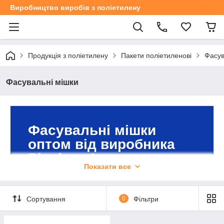
Виробництво виробів з поліетилену
Продукція з поліетилену
Пакети поліетиленові
Фасув
Фасувальні мішки
Фасувальні мішки
оптом від виробника
Plenkape!
Показати все
Індивідуальний підхід, виготовлення на
замовлення за вашими параметрами!
Сортування
0
Фільтри
До каталогу!